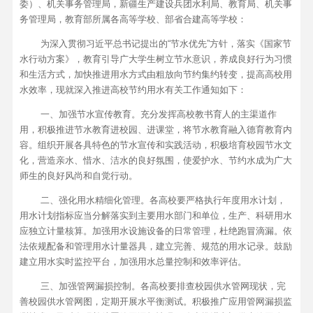
委）、机关事务管理局，新疆生产建设兵团水利局、教育局、机关事
务管理局，教育部所属各高等学校、部省合建高等学校：
为深入贯彻习近平总书记提出的“节水优先”方针，落实《国家节
水行动方案》，教育引导广大学生树立节水意识，养成良好行为习惯
和生活方式，加快推进用水方式由粗放向节约集约转变，提高高校用
水效率，现就深入推进高校节约用水有关工作通知如下：
一、加强节水宣传教育。充分发挥高校教书育人的主渠道作
用，积极推进节水教育进校园、进课堂，将节水教育融入德育教育内
容。组织开展各具特色的节水宣传和实践活动，积极培育校园节水文
化，营造亲水、惜水、洁水的良好氛围，使爱护水、节约水成为广大
师生的良好风尚和自觉行动。
二、强化用水精细化管理。各高校要严格执行年度用水计划，
用水计划指标应当分解落实到主要用水部门和单位，生产、科研用水
应独立计量核算。加强用水设施设备的日常管理，杜绝跑冒滴漏。依
法依规配备和管理用水计量器具，建立完善、规范的用水记录。鼓励
建立用水实时监控平台，加强用水总量控制和效率评估。
三、加强管网漏损控制。各高校要排查校园供水管网现状，完
善校园供水管网图，定期开展水平衡测试。积极推广应用管网漏损监