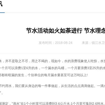
讯
节水活动如火如荼进行 节水理
发布时间：2018-08-24
来源：
镇江水卫
水，并不是取之不尽，用之不竭的，现如今，水的浪费现象使人吃惊，水资
一个月可以浪费1至6升的水，一个漏水的马桶，一个月要浪费3至25升
部都有暗漏的发生，个别单位的每月漏水量甚至可达万吨以上!
节约用水，我们要从身边的每一件事做起，从生活的点点滴滴做起。一滴
了。
据测定，"滴水"在1个小时里可以浪费到3.6公斤水;1个月里可集到2.6