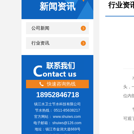
行业资
新闻资讯
公司新闻
行业资讯
快速咨询热线
头，
18952846718
位内
镇江水卫士节水科技有限公司
节水热线： 0511-85638217
官方网站： www.shuiws.com
可观
电子邮箱： shuiws@126.com
地址：镇江市金润大道669号