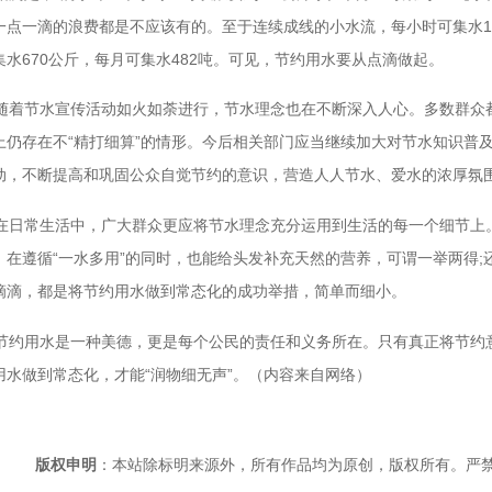
一点一滴的浪费都是不应该有的。至于连续成线的小水流，每小时可集水17
集水670公斤，每月可集水482吨。可见，节约用水要从点滴做起。
随着节水宣传活动如火如荼进行，节水理念也在不断深入人心。多数群众
上仍存在不“精打细算”的情形。今后相关部门应当继续加大对节水知识普
动，不断提高和巩固公众自觉节约的意识，营造人人节水、爱水的浓厚氛
在日常生活中，广大群众更应将节水理念充分运用到生活的每一个细节上
，在遵循“一水多用”的同时，也能给头发补充天然的营养，可谓一举两得
滴滴，都是将节约用水做到常态化的成功举措，简单而细小。
节约用水是一种美德，更是每个公民的责任和义务所在。只有真正将节约
用水做到常态化，才能“润物细无声”。（内容来自网络）
版权申明
：本站除标明来源外，所有作品均为原创，版权所有。严