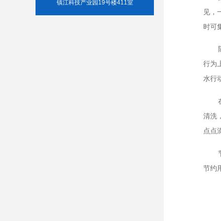
镇江科技产业园19号楼411室
见，
时可
行为
水行
清洗
点点
节约