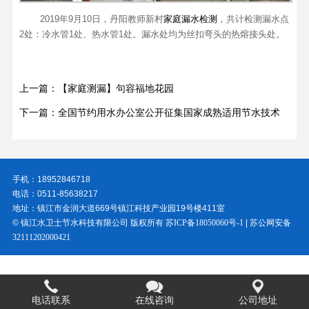
2019年9月10日，丹阳教师新村
家庭漏水检测
，共计检测漏水点
2处：冷水管1处、热水管1处。漏水处均为丝扣弯头的热熔接头处。
上一篇：【家庭测漏】句容福地花园
下一篇：全国节约用水办公室公开征集国家成熟适用节水技术
手机：18952846718
电话：0511-85638217
地址：镇江市金润大道669号镇江科技产业园19号楼411室
© 镇江水卫士节水科技有限公司 版权所有
苏ICP备18050060号-1
|
苏公网安备
32111202000421
电话联系
在线咨询
公司地址