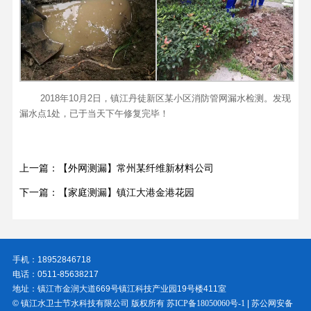
2018年10月2日，镇江丹徒新区某小区消防管网漏水检测。发现
漏水点1处，已于当天下午修复完毕！
上一篇：【外网测漏】常州某纤维新材料公司
下一篇：【家庭测漏】镇江大港金港花园
手机：18952846718
电话：0511-85638217
地址：镇江市金润大道669号镇江科技产业园19号楼411室
© 镇江水卫士节水科技有限公司 版权所有
苏ICP备18050060号-1
|
苏公网安备